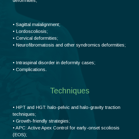
deformities;
• Sagittal malalignment;
• Lordoscoliosis;
• Cervical deformities;
• Neurofibromatosis and other syndromics deformities;
• Intraspinal disorder in deformity cases;
• Complications.
Techniques
• HPT and HGT: halo-pelvic and halo-gravity traction
techniques;
• Growth-friendly strategies;
• APC: Active Apex Control for early-onset scoliosis
(EOS);