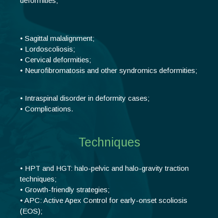
deformities;
• Sagittal malalignment;
• Lordoscoliosis;
• Cervical deformities;
• Neurofibromatosis and other syndromics deformities;
• Intraspinal disorder in deformity cases;
• Complications.
Techniques
• HPT and HGT: halo-pelvic and halo-gravity traction
techniques;
• Growth-friendly strategies;
• APC: Active Apex Control for early-onset scoliosis
(EOS);